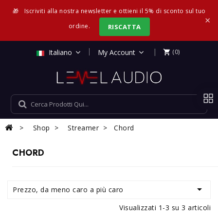
🎁
Iscriviti alla nostra newsletter e ottieni il 5% di sconto sul tuo
×
ordine.
RISCATTA
|
Italiano
My Account
(0)

Shop
Streamer
Chord
CHORD

Prezzo, da meno caro a più caro
Visualizzati 1-3 su 3 articoli