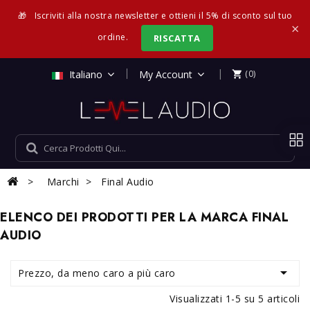
🎁
Iscriviti alla nostra newsletter e ottieni il 5% di sconto sul tuo
×
ordine.
RISCATTA
|
Italiano
My Account
(0)

Marchi
Final Audio
ELENCO DEI PRODOTTI PER LA MARCA FINAL
AUDIO

Prezzo, da meno caro a più caro
Visualizzati 1-5 su 5 articoli