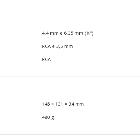
4,4 mm e 6,35 mm (¼")
RCA e 3,5 mm
RCA
145 × 131 × 34 mm
480 g