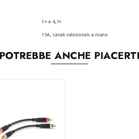
1× e 4,7×
15A, canali selezionati a mano
POTREBBE ANCHE PIACERT