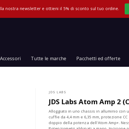
 alla nostra newsletter e ottieni il 5% di sconto sul tuo ordine.
Accessori
Tutte le marche
Pacchetti ed offerte
JDS LABS
JDS Labs Atom Amp 2 (
Alloggiato in uno chassis in alluminio con
cuffie da 4,4 mm e 6,35 mm, protezione CC
doppio della potenza dell'Atom Amp+. Ness
Potenziometri abbinati a mano. Incisione p