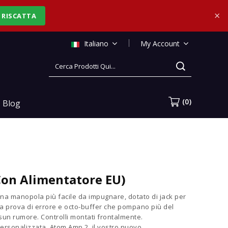
×
RISCATTA
Italiano
My Account
CART
(0)
Blog
con Alimentatore EU)
 una manopola più facile da impugnare, dotato di jack per
 a prova di errore e octo-buffer che pompano più del
un rumore. Controlli montati frontalmente.
ersonalizzata. Atom Amp 2, il vostro nuovo