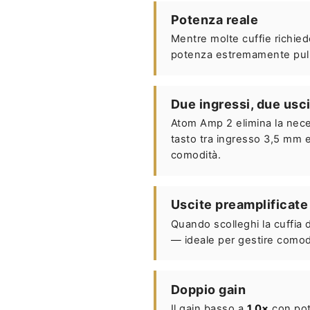
Potenza reale
Mentre molte cuffie richied
potenza estremamente pulit
Due ingressi, due usc
Atom Amp 2 elimina la neces
tasto tra ingresso 3,5 mm e
comodità.
Uscite preamplificate
Quando scolleghi la cuffia 
— ideale per gestire comoda
Doppio gain
Il gain basso a
1,0×
con pote