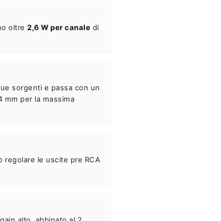
no oltre
2,6 W per canale
di
 due sorgenti e passa con un
4,4 mm per la massima
ò regolare le uscite pre RCA
gain alto, abbinato al 2