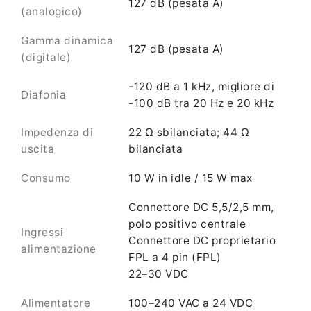
127 dB (pesata A)
(analogico)
Gamma dinamica
127 dB (pesata A)
(digitale)
-120 dB a 1 kHz, migliore di
Diafonia
-100 dB tra 20 Hz e 20 kHz
Impedenza di
22 Ω sbilanciata; 44 Ω
uscita
bilanciata
Consumo
10 W in idle / 15 W max
Connettore DC 5,5/2,5 mm,
polo positivo centrale
Ingressi
Connettore DC proprietario
alimentazione
FPL a 4 pin (FPL)
22–30 VDC
Alimentatore
100–240 VAC a 24 VDC