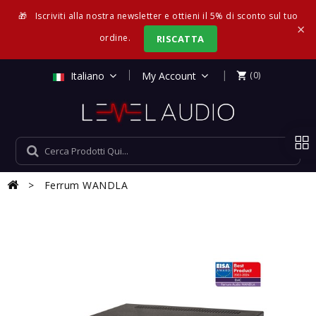
🎁
Iscriviti alla nostra newsletter e ottieni il 5% di sconto sul tuo
×
ordine.
RISCATTA
|
Italiano
My Account
(0)

Ferrum WANDLA