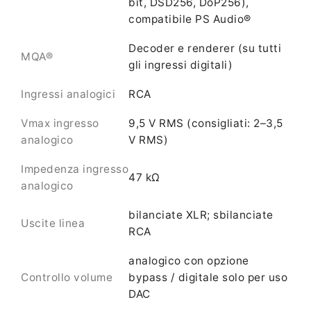
bit, DSD256, DoP256),
compatibile PS Audio®
Decoder e renderer (su tutti
MQA®
gli ingressi digitali)
Ingressi analogici
RCA
Vmax ingresso
9,5 V RMS (consigliati: 2–3,5
analogico
V RMS)
Impedenza ingresso
47 kΩ
analogico
bilanciate XLR; sbilanciate
Uscite linea
RCA
analogico con opzione
Controllo volume
bypass / digitale solo per uso
DAC