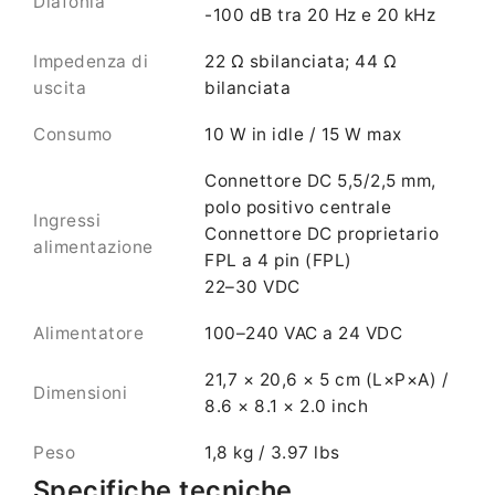
Diafonia
-100 dB tra 20 Hz e 20 kHz
Impedenza di
22 Ω sbilanciata; 44 Ω
uscita
bilanciata
Consumo
10 W in idle / 15 W max
Connettore DC 5,5/2,5 mm,
polo positivo centrale
Ingressi
Connettore DC proprietario
alimentazione
FPL a 4 pin (FPL)
22–30 VDC
Alimentatore
100–240 VAC a 24 VDC
21,7 × 20,6 × 5 cm (L×P×A) /
Dimensioni
8.6 × 8.1 × 2.0 inch
Peso
1,8 kg / 3.97 lbs
Specifiche tecniche