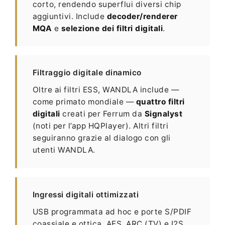
corto, rendendo superflui diversi chip
aggiuntivi. Include
decoder/renderer
MQA
e
selezione dei filtri digitali
.
Filtraggio digitale dinamico
Oltre ai filtri ESS, WANDLA include —
come primato mondiale —
quattro filtri
digitali
creati per Ferrum da
Signalyst
(noti per l’app HQPlayer). Altri filtri
seguiranno grazie al dialogo con gli
utenti WANDLA.
Ingressi digitali ottimizzati
USB programmata ad hoc e porte S/PDIF
coassiale e ottica, AES, ARC (TV) e I2S