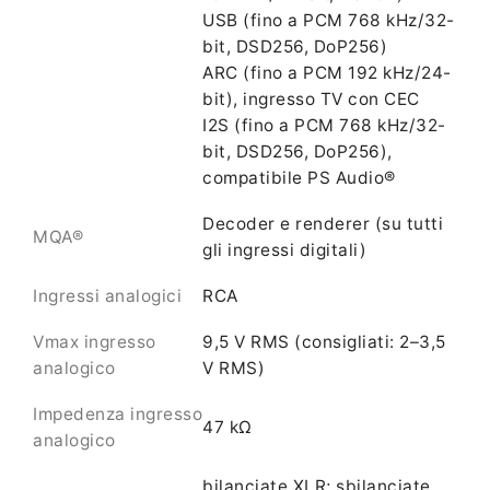
USB (fino a PCM 768 kHz/32-
bit, DSD256, DoP256)
ARC (fino a PCM 192 kHz/24-
bit), ingresso TV con CEC
I2S (fino a PCM 768 kHz/32-
bit, DSD256, DoP256),
compatibile PS Audio®
Decoder e renderer (su tutti
MQA®
gli ingressi digitali)
Ingressi analogici
RCA
Vmax ingresso
9,5 V RMS (consigliati: 2–3,5
analogico
V RMS)
Impedenza ingresso
47 kΩ
analogico
bilanciate XLR; sbilanciate